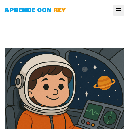
APRENDE CON
REY
Aprende ajedrez
Ajedrez en el aula
Vídeos de ajedrez
Minijuegos de ajedrez
Recursos de ajedrez
Juega al ajedrez