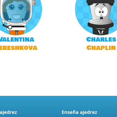
Valentina
Charles
ereshkova
Chaplin
 ajedrez
Enseña ajedrez