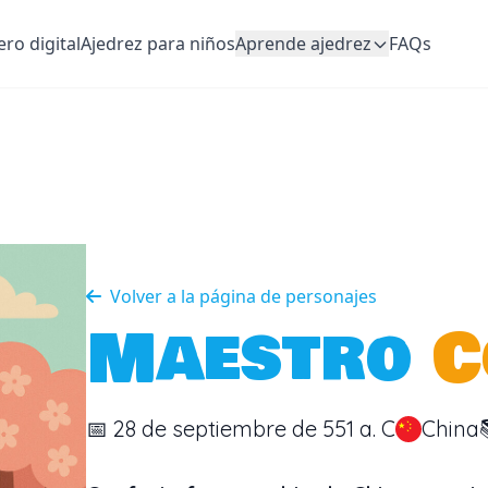
ero digital
Ajedrez para niños
Aprende ajedrez
FAQs
Volver a la página de personajes
Maestro
C
📅 28 de septiembre de 551 a. C
China